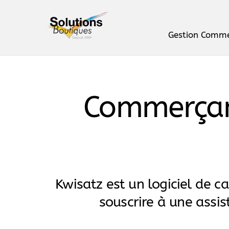
Skip
to
Gestion Comm
content
Le logiciel Phimag. Produits, Stocks, Clients…
Commerçant
Kwisatz est un logiciel de ca
souscrire à une assis