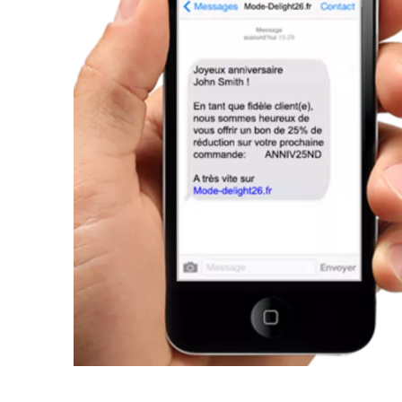
on
g
e