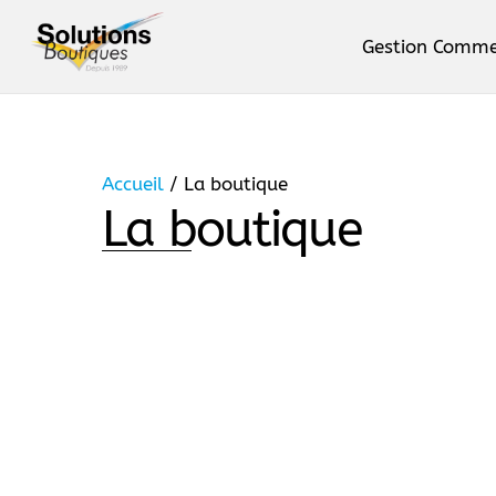
Skip
to
Gestion Comme
content
Le logiciel Phimag. Produits, 
Accueil
/ La boutique
La boutique