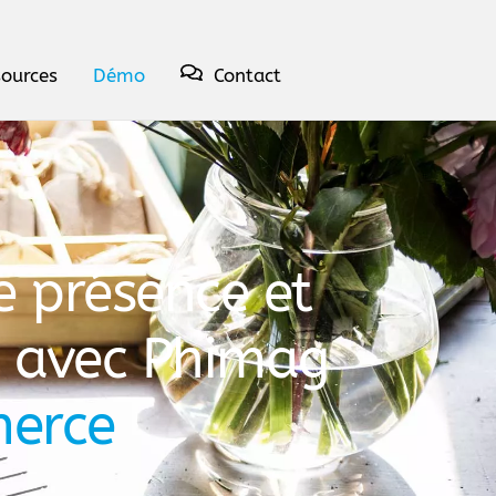
sources
Démo
Contact
e présence et
e avec Phimag
erce