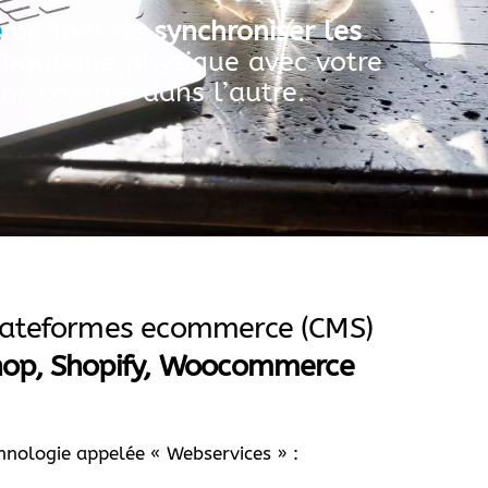
e
permet de
synchroniser les
 boutique physique avec votre
ens comme dans l’autre.
plateformes ecommerce (CMS)
hop, Shopify, Woocommerce
echnologie appelée « Webservices » :