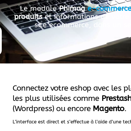
Le module
Phimag
e-commerc
produits
et informations de votre
site ecommerce, dans un s
Connectez votre eshop avec les 
les plus utilisées comme
Prestas
(Wordpress) ou encore
Magento
.
L’interface est direct et s’effectue à l’aide d’une t