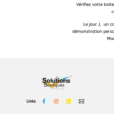
Vérifiez votre boit
c
Le jour J, un c
démonstration person
Mac
Back
To
Top
Facebook
Instagram
Linkedin
Links