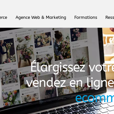
erce
Agence Web & Marketing
Formations
Res
Élargissez votr
vendez en lign
ecomm