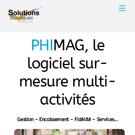
Skip
Men
to
content
PHI
MAG, le
logiciel sur-
mesure multi-
activités
Gestion – Encaissement
– Fidélité
– Services
…