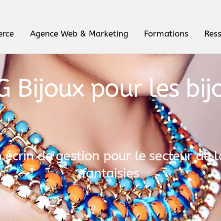
erce
Agence Web & Marketing
Formations
Res
 Bijoux pour les bij
rin de gestion pour le secteur de la 
fantaisies