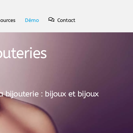
sources
Démo
Contact
outeries
bijouterie : bijoux et bijoux