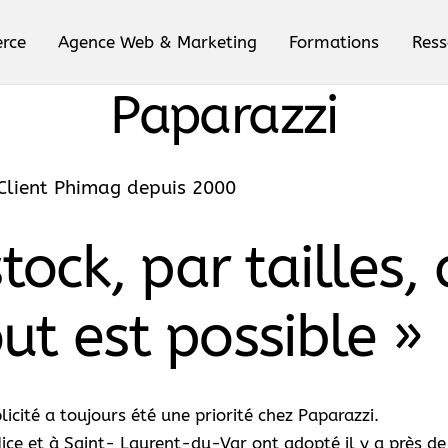
rce
Agence Web & Marketing
Formations
Ress
Stocks, Clients…
Paparazzi
lient Phimag depuis 2000
ock, par tailles, 
t est possible »
cité a toujours été une priorité chez Paparazzi.
ice et à Saint- Laurent-du-Var ont adopté il y a près de