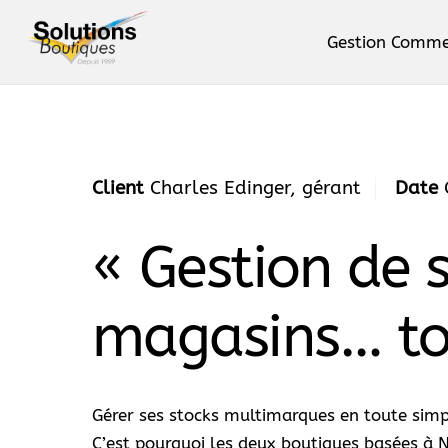
Skip
to
Gestion Comme
content
Le logiciel Phimag. Produits, 
Client
Charles Edinger, gérant
Date
C
« Gestion de st
magasins… tou
Gérer ses stocks multimarques en toute simpli
C’est pourquoi les deux boutiques basées à N