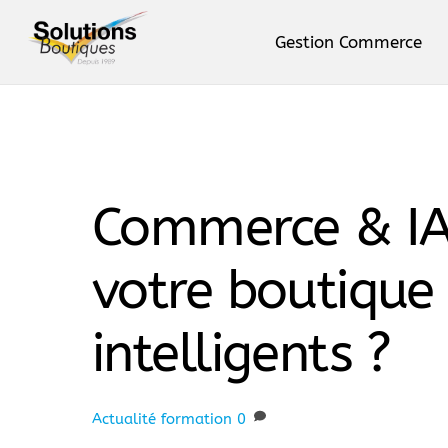
Skip
to
Gestion Commerce
content
Le logiciel Phimag. Produits, 
Commerce & IA
votre boutique
intelligents ?
Actualité
formation
0