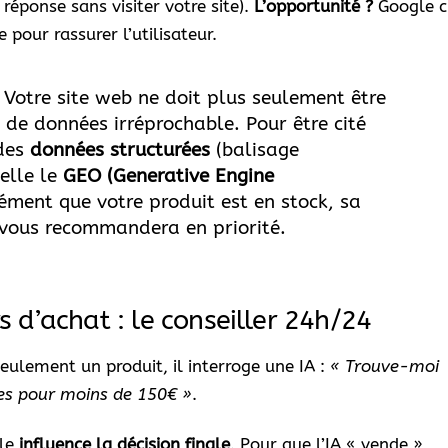
 réponse sans visiter votre site).
L’opportunité ?
Google c
 pour rassurer l’utilisateur.
Votre site web ne doit plus seulement être
se de données irréprochable. Pour être cité
 des
données structurées
(balisage
elle le
GEO (Generative Engine
cisément que votre produit est en stock, sa
le vous recommandera en priorité.
rs d’achat : le conseiller 24h/24
ulement un produit, il interroge une IA :
« Trouve-moi
tes pour moins de 150€ »
.
lle
influence la décision finale
. Pour que l’IA « vende »